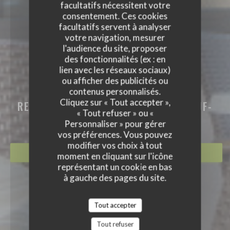
facultatifs nécessitent votre
consentement. Ces cookies
facultatifs servent à analyser
votre navigation, mesurer
l'audience du site, proposer
des fonctionnalités (ex : en
lien avec les réseaux sociaux)
ou afficher des publicités ou
contenus personnalisés.
LE CAPRICCIO
Cliquez sur « Tout accepter »,
RESTAURANT PIZZERIA
|
CHÂTEAUNEUF-
« Tout refuser » ou «
GRASSE
Personnaliser » pour gérer
vos préférences. Vous pouvez
modifier vos choix à tout
RÉSERVER
moment en cliquant sur l'icône
représentant un cookie en bas
à gauche des pages du site.
Tout accepter
Tout refuser