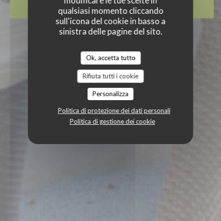
modificare le tue scelte in
PRENOTA
qualsiasi momento cliccando
sull'icona del cookie in basso a
sinistra delle pagine del sito.
Ok, accetta tutto
Rifiuta tutti i cookie
Personalizza
Politica di protezione dei dati personali
Politica di gestione dei cookie