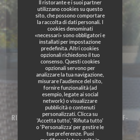
Il ristorante e i suoi partner
utilizzano cookies su questo
sito, che possono comportare
la raccolta di dati personali. I
cookies denominati
«necessari» sono obbligatori e
installati per impostazione
predefinita. Altri cookies
opzionali richiedono il tuo
consenso. Questi cookies
opzionali servono per
analizzare la tua navigazione,
misurare l'audience del sito,
fornire funzionalità (ad
esempio, legate ai social
network) o visualizzare
pubblicità o contenuti
LE CAPRICCIO
personalizzati. Clicca su
RISTORANTE PIZZERIA
|
CHÂTEAUNEUF-
'Accetta tutto', 'Rifiuta tutto'
GRASSE
o 'Personalizza' per gestire le
tue preferenze. Puoi