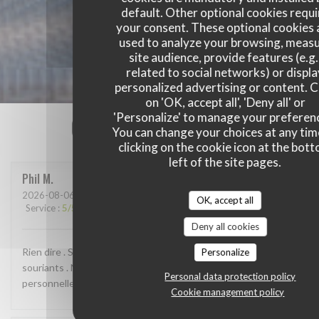
default. Other optional cookies requi
your consent. These optional cookies 
used to analyze your browsing, meas
site audience, provide features (e.g.
related to social networks) or displ
personalized advertising or content. C
on 'OK, accept all', 'Deny all' or
'Personalize' to manage your preferen
Our customer ratings
You can change your choices at any tim
clicking on the cookie icon at the bot
left of the site pages.
Phil
M
2026-08-06
- 20:15 - Guests 6
OK, accept all
Service
:
5
/5
Ambiance
:
5
/5
Food
:
5
/5
Value
:
4
/5
Deny all cookies
Rien dire . Serviable , a l'écoute de la clientèle , personnelles
Personalize
souriants . Nous a prévenu qu'il y aura de l attend , mais
Personal data protection policy
personnellement nous ne l'avons pas ressenti.
Cookie management policy