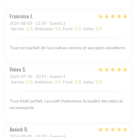
Francoise
J
2026-08-03
- 12:30 - Guests 2
Service
:
5
/5
Ambiance
:
5
/5
Food
:
5
/5
Value
:
5
/5
Tout est parfait de l accueil au service et aux plats excellents
Vivien
S
2026-07-30
- 20:15 - Guests 4
Service
:
5
/5
Ambiance
:
5
/5
Food
:
5
/5
Value
:
5
/5
Tout était parfait, l accueil chaleureux, la qualité des plats je
recommande
Annick
O
2026-08-01
- 19:30 - Guests 6