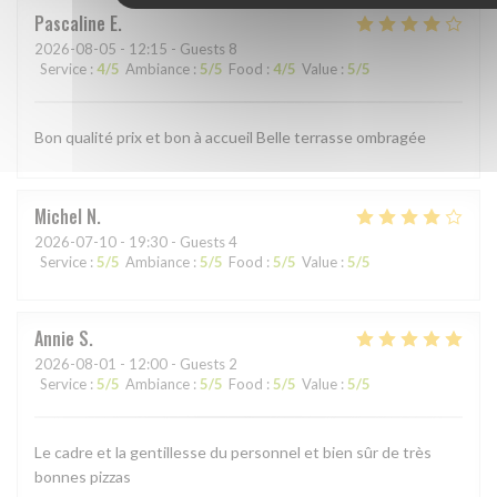
Pascaline
E
2026-08-05
- 12:15 - Guests 8
Service
:
4
/5
Ambiance
:
5
/5
Food
:
4
/5
Value
:
5
/5
Bon qualité prix et bon à accueil Belle terrasse ombragée
Michel
N
2026-07-10
- 19:30 - Guests 4
Service
:
5
/5
Ambiance
:
5
/5
Food
:
5
/5
Value
:
5
/5
Annie
S
2026-08-01
- 12:00 - Guests 2
Service
:
5
/5
Ambiance
:
5
/5
Food
:
5
/5
Value
:
5
/5
Le cadre et la gentillesse du personnel et bien sûr de très
bonnes pizzas