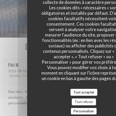
collecte de données à caractère perso
Les cookies dits « nécessaires » so
obligatoires et installés par défaut. D'
cookies facultatifs nécessitent vot
consentement. Ces cookies facultat
servent à analyser votre navigatio
mesurer l'audience du site, proposer
fonctionnalités (ex : en lien avec les r
Les avis de nos clients
sociaux) ou afficher des publicités 
contenus personnalisés. Cliquez sur «
accepter », « Tout refuser » ou «
Personnaliser » pour gérer vos préfér
Phil
M
Vous pouvez modifier vos choix à t
2026-08-06
- 20:15 - Couverts 6
moment en cliquant sur l'icône représ
Service
:
5
/5
Ambiance
:
5
/5
Cuisine
:
5
/5
Qualité / Prix
:
4
/5
un cookie en bas à gauche des pages du
Rien dire . Serviable , a l'écoute de la clientèle , personnelles
Tout accepter
souriants . Nous a prévenu qu'il y aura de l attend , mais
Tout refuser
personnellement nous ne l'avons pas ressenti.
Personnaliser