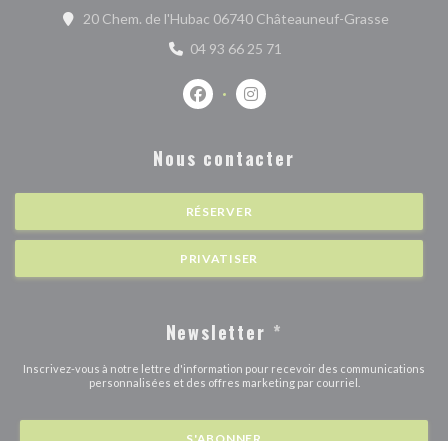
((ouvre u
20 Chem. de l'Hubac 06740 Châteauneuf-Grasse
04 93 66 25 71
Facebook ((ouvre une nouvelle fenêtr
Instagram ((ouvre une nouvell
Nous contacter
RÉSERVER
PRIVATISER
Newsletter
*
Inscrivez-vous à notre lettre d'information pour recevoir des communications
personnalisées et des offres marketing par courriel.
S'ABONNER