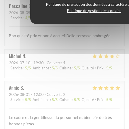
Politique de protection des données à caractère 
Pascaline
E
Politique de gestion des cookies
2026-08-05
- 12:15 - Couverts 8
Service
:
4
/5
Ambiance
:
5
/5
Cuisine
:
4
/5
Qualité / Prix
:
5
/5
Bon qualité prix et bon à accueil Belle terrasse ombragée
Michel
N
2026-07-10
- 19:30 - Couverts 4
Service
:
5
/5
Ambiance
:
5
/5
Cuisine
:
5
/5
Qualité / Prix
:
5
/5
Annie
S
2026-08-01
- 12:00 - Couverts 2
Service
:
5
/5
Ambiance
:
5
/5
Cuisine
:
5
/5
Qualité / Prix
:
5
/5
Le cadre et la gentillesse du personnel et bien sûr de très
bonnes pizzas