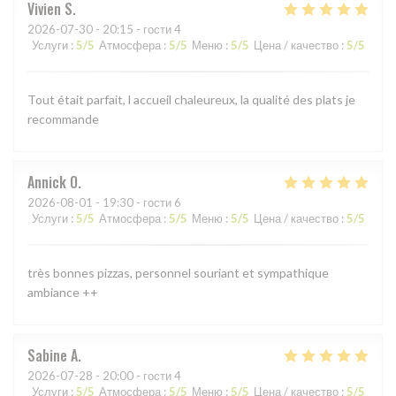
Vivien
S
2026-07-30
- 20:15 - гости 4
Услуги
:
5
/5
Атмосфера
:
5
/5
Меню
:
5
/5
Цена / качество
:
5
/5
Tout était parfait, l accueil chaleureux, la qualité des plats je
recommande
Annick
O
2026-08-01
- 19:30 - гости 6
Услуги
:
5
/5
Атмосфера
:
5
/5
Меню
:
5
/5
Цена / качество
:
5
/5
très bonnes pizzas, personnel souriant et sympathique
ambiance ++
Sabine
A
2026-07-28
- 20:00 - гости 4
Услуги
:
5
/5
Атмосфера
:
5
/5
Меню
:
5
/5
Цена / качество
:
5
/5