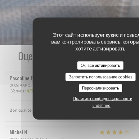
Этот сайт использует кукис и позво
вам контролировать сервисы которы
хотите активировать
Оценки наших посетителей
Ок, все активировать
Запретить использование cookies
Pascaline
E
2026-08-05
- 12:15 - гости 8
Персонализировать
Услуги
:
4
/5
Атмосфера
:
5
/5
Меню
:
4
/5
Цена / качество
:
5
/5
Политика конфиденциальности
undefined
Bon qualité prix et bon à accueil Belle terrasse ombragée
Michel
N