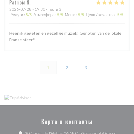
Patricia
N
2026-07-28
- 19:30 - гости 3
Услуги
:
5
/5
Атмосфера
:
5
/5
Меню
:
5
/5
Цена / качество
:
5
/5
Heerlijk gegeten en gezellige muziek! Genoten van de lokale
Franse sfeer!!
1
2
3
Карта и контакты
((открыва
20 Chem. de l'Hubac 06740 Châteauneuf-Grasse