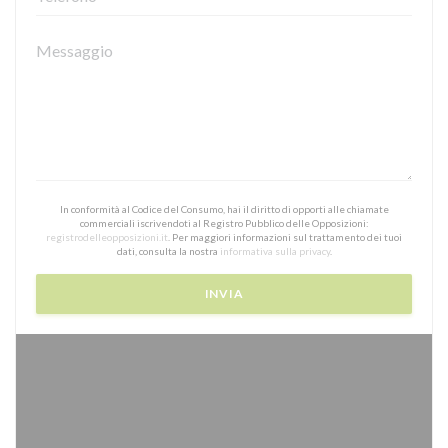
In conformità al Codice del Consumo, hai il diritto di opporti alle chiamate
commerciali iscrivendoti al Registro Pubblico delle Opposizioni:
registrodelleopposizioni.it
. Per maggiori informazioni sul trattamento dei tuoi
dati, consulta la nostra
informativa sulla privacy
.