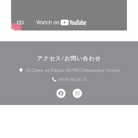
アクセス/お問い合わせ
((新しい
20 Chem. de l'Hubac 06740 Châteauneuf-Grasse
04 93 66 25 71
Facebook ((新しいウィンドウで開
Instagram ((新しいウィ
お問い合わせ
予約