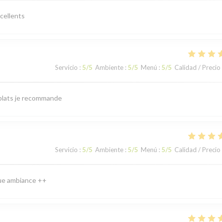
xcellents
Servicio
:
5
/5
Ambiente
:
5
/5
Menú
:
5
/5
Calidad / Precio
s plats je recommande
Servicio
:
5
/5
Ambiente
:
5
/5
Menú
:
5
/5
Calidad / Precio
que ambiance ++