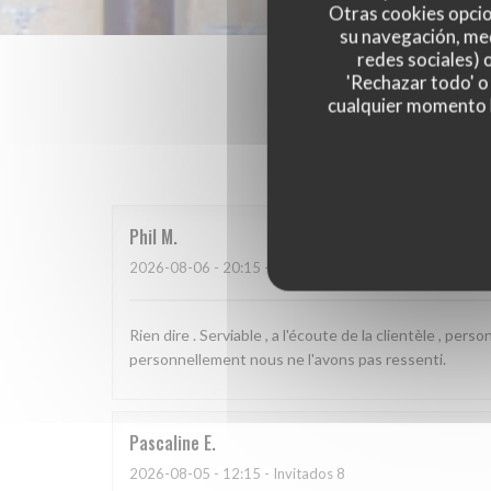
Otras cookies opcio
su navegación, med
redes sociales) 
'Rechazar todo' o
cualquier momento ha
Las opinion
Phil
M
2026-08-06
- 20:15 - Invitados 6
Rien dire . Serviable , a l'écoute de la clientèle , pers
personnellement nous ne l'avons pas ressenti.
Pascaline
E
2026-08-05
- 12:15 - Invitados 8