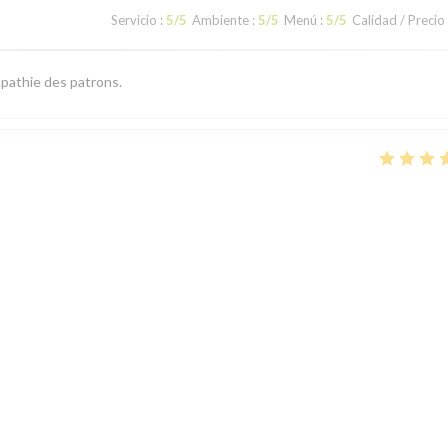
Servicio
:
5
/5
Ambiente
:
5
/5
Menú
:
5
/5
Calidad / Precio
ympathie des patrons.
Servicio
:
5
/5
Ambiente
:
4
/5
Menú
:
4
/5
Calidad / Precio
uper ambiance
Servicio
:
5
/5
Ambiente
:
5
/5
Menú
:
5
/5
Calidad / Precio
1
2
3