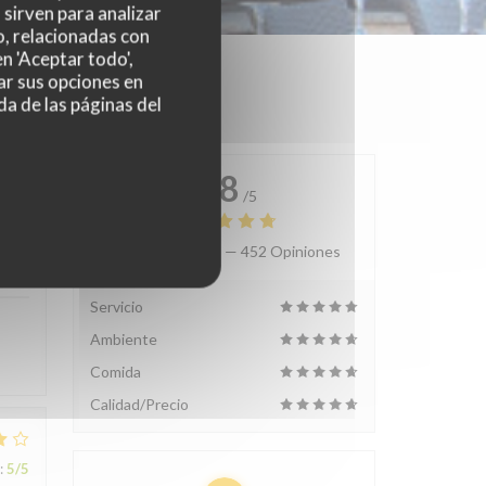
sirven para analizar
o, relacionadas con
n 'Aceptar todo',
ar sus opciones en
da de las páginas del
4.8
/5
Valoración media —
452 Opiniones
:
4
/5
Servicio
Ambiente
Comida
Calidad/Precio
:
5
/5