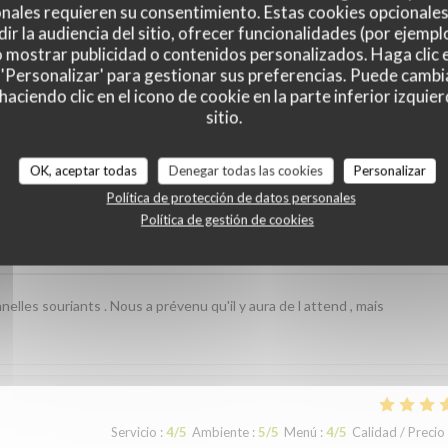
nales requieren su consentimiento. Estas cookies opcionales 
ir la audiencia del sitio, ofrecer funcionalidades (por ejempl
o mostrar publicidad o contenidos personalizados. Haga clic e
 'Personalizar' para gestionar sus preferencias. Puede cambi
ciendo clic en el icono de cookie en la parte inferior izquier
sitio.
es de nuestros clientes
OK, aceptar todas
Denegar todas las cookies
Personalizar
Política de protección de datos personales
Política de gestión de cookies
Servicio
:
5
/5
Ambiente
:
5
/5
Menú
:
5
/5
Calidad / Precio
onnelles souriants . Nous a prévenu qu'il y aura de l attend , mais
Servicio
:
4
/5
Ambiente
:
5
/5
Menú
:
4
/5
Calidad / Precio