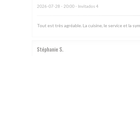
2026-07-28
- 20:00 - Invitados 4
Tout est très agréable. La cuisine, le service et la s
Stéphanie
S
2026-07-28
- 19:30 - Invitados 8
L’endroit accueillant et service agréable Dans une s
Frédéric
V
2026-07-28
- 20:00 - Invitados 10